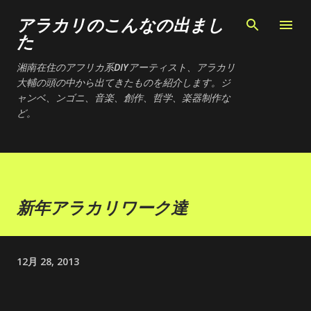
スキップしてメイン コンテンツに移動
アラカリのこんなの出まし
た
湘南在住のアフリカ系DIYアーティスト、アラカリ
大輔の頭の中から出てきたものを紹介します。ジ
ャンベ、ンゴニ、音楽、創作、哲学、楽器制作な
ど。
新年アラカリワーク達
12月 28, 2013