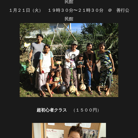
民館
１月２１日（火） １９時３０分〜２１時３０分 ＠ 善行公
民館
超初心者クラス
（１５００円）