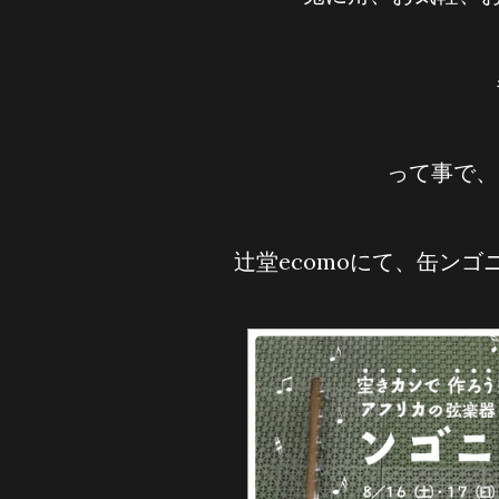
って事で、
辻堂ecomoにて、缶