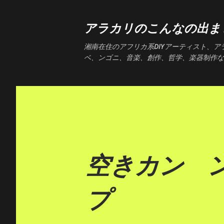
アラカリのこんなの出ま
湘南在住のアフリカ系DIYアーティスト、
ベ、ンゴニ、音楽、創作、哲学、楽器制作な
空きカン 
プ