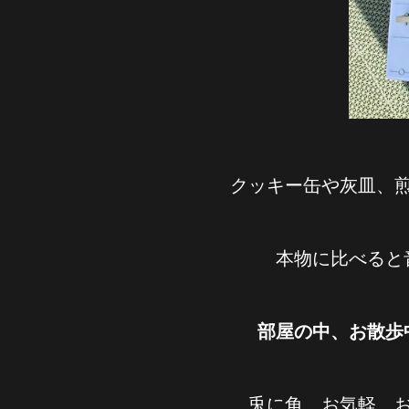
クッキー缶や灰皿、
本物に比べる
部屋の中、お散
兎に角、お気軽、