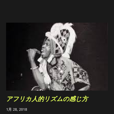
ます。 あくまでも個人的な見解なので、「そんな感じもあるん
だ」くらいに読んで下さい。 立って叩く場合でも、座って叩
く場合でも、打面がおへそからおへその少し下に 来る様にジャ
ンベをセットする。 座って叩く場合は、ジャンベ下部の穴を塞
がない様に、ジャンベの打面を 少し奥に傾けて、それを両膝の
内側で支える様に座る。 肩の力を抜いて、ジャンベのふちに
両手を置く。 この時、 ジャンベのふちのアールに合わせて 、
自分の手を少し曲げ、フィットさせる。 頬杖付いたときの、手
の形の様に、対象を包み込む感じです。 これが、基本の姿勢で
ある。あくまでも 自分にとって自然な姿勢 でこれをキープしま
す。 ドン/低音 /ベースの出し方 3つの音の中でも比較的出し
易く、認識し易い音で、一言で言うと、 リムの内側、打面の中
央辺りに腕の重さを乗せて、手のひら全体で叩く。 初めは、叩
アフリカ人的リズムの感じ方
くというイメージよりも「腕を落とす」とイメージする。 例え
ば、手首に糸を巻いて、脱力した腕を吊り上げられた状態で、
1月 28, 2018
誰かにその糸を、急に切られた様な感じ。 手のひらが皮にぶつ