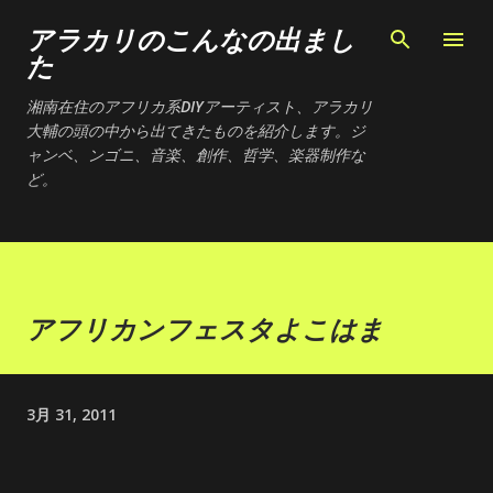
スキップしてメイン コンテンツに移
アラカリのこんなの出まし
た
湘南在住のアフリカ系DIYアーティスト、アラカリ
大輔の頭の中から出てきたものを紹介します。ジ
ャンベ、ンゴニ、音楽、創作、哲学、楽器制作な
ど。
アフリカンフェスタよこはま
3月 31, 2011