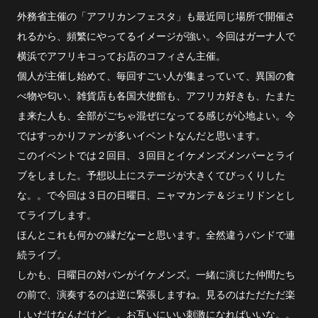
外務省主催の「アフリカンフェスタ」も最近同じ場所で開催さ
れるから、頻繁にやってるイメージが強い。今回はガーナ人で
横浜でアフリキコってお店のコフィさん主催。
個人が主催し始めて、毎回すごい人が集まっていて、異国の食
べ物や匂い、雑貨店も各国大使館も、アフリカ好きも、たまた
ま来た人も、全部がごちゃ混ぜになってる感じが心地よい。今
ではすっかりファンが多いイベントなんだと思います。
このイベントでは２回目、３回目とイケメンズメンバーとライ
ブをしました。予想以上にステージが大きくてびっくりした
な。。で今回は３日の日曜日、ニャマカンテ＆ジェリドンとし
てライブします。
ほんとこれも何かの縁だなーと思います。全然違うバンドで連
続ライブ。
しかも、日曜日の対バンがイケメンズ。一緒に演じた仲間たち
の前で、演奏するのは逆に緊張しますね。見るのはただただ楽
しいだけなんだけど。。お互いにいい刺激になればいいな。。