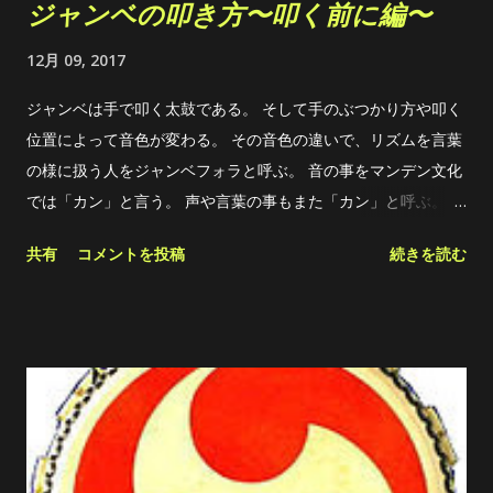
ジャンベの叩き方〜叩く前に編〜
12月 09, 2017
ジャンベは手で叩く太鼓である。 そして手のぶつかり方や叩く
位置によって音色が変わる。 その音色の違いで、リズムを言葉
の様に扱う人をジャンベフォラと呼ぶ。 音の事をマンデン文化
では「カン」と言う。 声や言葉の事もまた「カン」と呼ぶ。 こ
れはジャンベを叩く上で、凄く重要な考え方かもしれない。 つ
共有
コメントを投稿
続きを読む
まり、 楽器の音を奏でる事も、唄い話す事も同列にあると言う
こと。 アフリカでジャンベフォラと呼ばれる人達は、みんな自
分の声(音)を持っている。 例え同じジャンベであろうと、叩き
手によってその声は変わる。 体型、体格、手の形、大きさによ
っても、勿論違うが、 おっとりさんか、せっかちさんか、と言
ったような性質も関係している。 だから色んな意味で、 自分
と似た性質を持つ先生に付くことは上達の近道 なんだと思う。
自己流で突き詰めたい人も、色んな叩き手の叩き方を見ると、