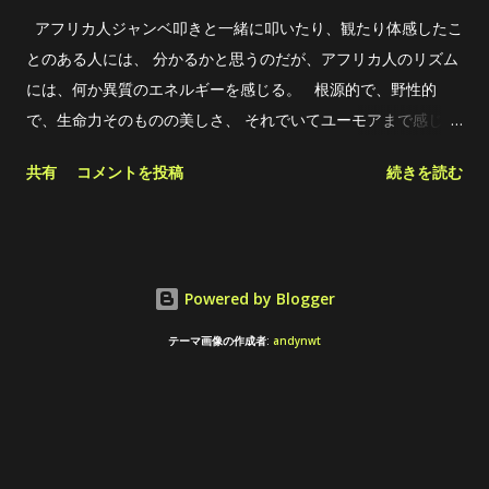
かった瞬間に来る反発を素直に受けたら、 トランポリンの要領
アフリカ人ジャンベ叩きと一緒に叩いたり、観たり体感したこ
で、手のひらが上に跳ね上がる。 体重が乗れば乗るほど、落下
とのある人には、 分かるかと思うのだが、アフリカ人のリズム
スピードが速ければ速いほど、反発も大きくなる。 手のひらが
には、何か異質のエネルギーを感じる。 根源的で、野性的
当たった時、手のひらの中央は皮にはぶつかっていない。 で
で、生命力そのものの美しさ、 それでいてユーモアまで感じる
も、重心はそこ(手のひら中央)に持ってくる。 音は、太鼓下部
エネルギーを含んだリズムとでも言い表すべきか？ 僕自身も
共有
コメントを投稿
続きを読む
の穴から抜けて来る感じ。 それがドンの音。 ト...
色々な理由からジャンベを続けてこれたが、 「アフリカ人の様
なフィーリングで叩きたい」 という思いが常にあった。 「一体
何が、我ら日本人と違うのか？」と思いたって、アフリカ人の
演奏を観察し、 時に同じ生活をする事で見えてきた違いは、 音
Powered by Blogger
量、スピード、熱量、前ノリ感、独特の間、ポリリズム感な
ど、 挙げたら切りが無い。 が、その違いを一つ一つ理解して、
テーマ画像の作成者:
andynwt
日本人らしく、論理的かつ柔軟な感覚で アフリカンフィーリン
グを習得して行ったら良いと思い、 このblogで記録しながら共
有してます。 まぁフィーリング(感覚)の話なので、習得には
個々人の訓練と慣れが必要になってきます。 そんな今回は、 1
番 簡単に アフリカ人フィーリングに近づける方法！ 題して