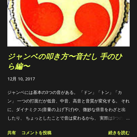
分かることが多い。 まぁ、色々な情報を詰め込み過ぎて、 どれ
が正解なの？となることもあるかも知れませんが、 要は、 情報
を感覚として自分に落とさないと意味は無い のです。 「今いい
音した」と思ったら、その感覚を忘れない様に、 色んな感覚を
駆使して 身体に染み込ませる しか無いのです。 と、まぁ偉そ
うに述べてる僕ですが、 17年叩いててもまだ自分の理想の声に
ジャンベの叩き方〜音だし 手のひ
はおよびません。 それでも、自分が感じて来た叩き方のコツを
ら編〜
参考にしてもらえばと。 技術的な話の前に、ジャンベを叩く前
にもう一度確認しておきたいこと。 1・リラックス出来てる
12月 10, 2017
か？ 肉体的に首、肩、腕、手、指に過剰な力が入っていると、
上手く音は出ない。 上半身の準備体操などをすると解れる。 精
ジャンベには基本の3つの音がある。 「ドン」「トン」「カ
神的にも、何か引っ掛ってる時や、怒ってる時、心配事がある
ン」 一つの打面だが低音、中音、高音と音質が変化する。 それ
と集中出来ない。 2・元々何のための太鼓なのかを知る。 ア
に、ダイナミクス(音量の上げ下げ)や、微妙な倍音をわざと出
フリカでは農耕だったり、成長を祝ったり、結婚式など、 あら
したり、 ちょっとしたことで音は変わるから、 実際は3つの音
ゆる人間の喜びを表す場面にジャンベは登場する。 だから喜び
だけでは無い。 しかしながら、1番大切な三つの音を先ずは出
共有
コメントを投稿
続きを読む
から生まれ...
せる様にしよう。 ここから僕の感じた3つの音の出し方を書き